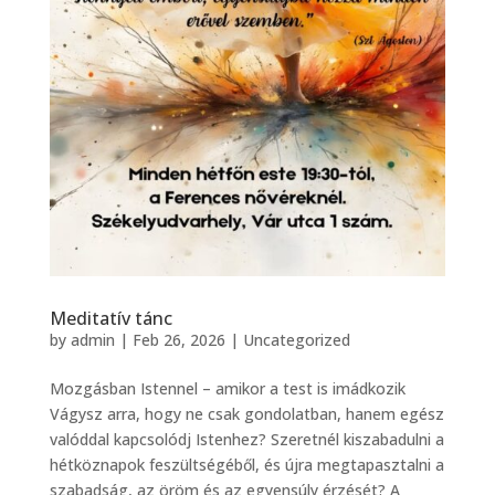
Meditatív tánc
by
admin
|
Feb 26, 2026
|
Uncategorized
Mozgásban Istennel – amikor a test is imádkozik
Vágysz arra, hogy ne csak gondolatban, hanem egész
valóddal kapcsolódj Istenhez? Szeretnél kiszabadulni a
hétköznapok feszültségéből, és újra megtapasztalni a
szabadság, az öröm és az egyensúly érzését? A