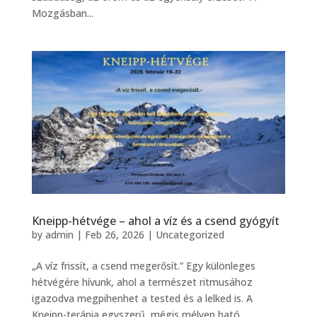
Mozgásban...
Kneipp-hétvége – ahol a víz és a csend gyógyít
by
admin
|
Feb 26, 2026
|
Uncategorized
„A víz frissít, a csend megerősít.” Egy különleges
hétvégére hívunk, ahol a természet ritmusához
igazodva megpihenhet a tested és a lelked is. A
Kneipp-terápia egyszerű, mégis mélyen ható