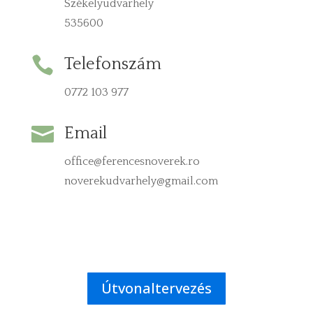
Székelyudvarhely
535600

Telefonszám
0772 103 977

Email
office@ferencesnoverek.ro
noverekudvarhely@gmail.com
Útvonaltervezés