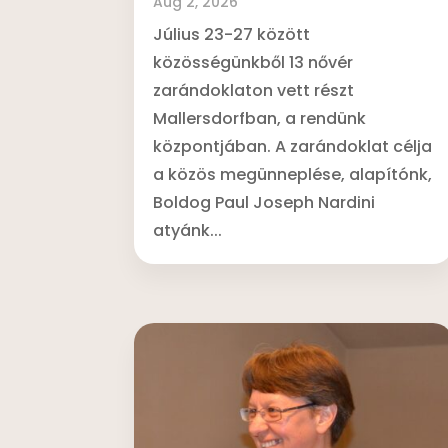
Aug 2, 2026
Július 23-27 között
közösségünkből 13 nővér
zarándoklaton vett részt
Mallersdorfban, a rendünk
központjában. A zarándoklat célja
a közös megünneplése, alapítónk,
Boldog Paul Joseph Nardini
atyánk...