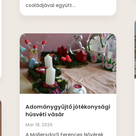
családjával együtt...
Adománygyűjtő jótékonysági
húsvéti vásár
Mar 18, 2026
A Mallersdorfi Ferences Nővérek