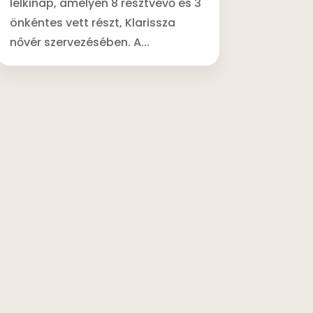
lelkinap, amelyen 8 résztvevő és 3
önkéntes vett részt, Klarissza
nővér szervezésében. A...