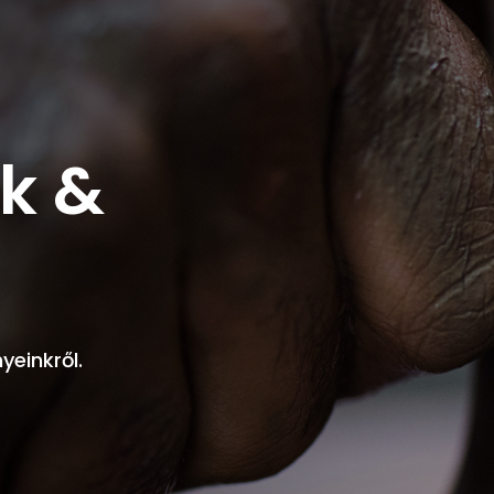
k &
yeinkről.