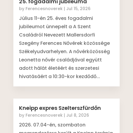
25. fogadalmi jubileuma
by
Ferencesnoverek
|
Jul 15, 2026
Július 11-én 25. éves fogadalmi
jubileumot ünnepelt a A Szent
Családról Nevezett Mallersdorfi
Szegény Ferences Nővérek közössége
Székelyudvarhelyen. A nővérközösség
Leonetta nővér családjával együtt
adott hálát életéért és szerzetesi
hivatásáért a 10:30-kor kezdődő...
Kneipp expres Szelterszfürdőn
by
Ferencesnoverek
|
Jul 8, 2026
2026. 07.04-én, szombaton