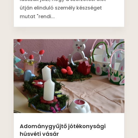
útján elinduló személy készséget
mutat "rendi...
Adománygyűjtő jótékonysági
húsvéti vásár