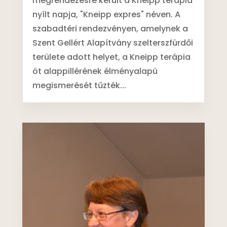
megrendezésre került a Kneipp terápia
nyílt napja, "Kneipp expres" néven. A
szabadtéri rendezvényen, amelynek a
Szent Gellért Alapítvány szelterszfürdői
területe adott helyet, a Kneipp terápia
öt alappillérének élményalapú
megismerését tűzték...